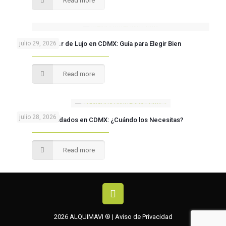
Read more
El Mejor Chofer de Lujo en CDMX: Guía para Elegir Bien
julio 29, 2026
Read more
julio 28, 2026
Traslados Blindados en CDMX: ¿Cuándo los Necesitas?
Read more
2026 ALQUIMAVI ® |
Aviso de Privacidad