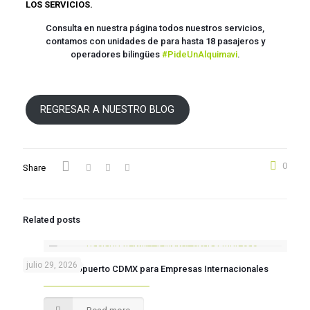
LOS SERVICIOS.
Consulta en nuestra página todos nuestros servicios,
contamos con unidades de para hasta 18 pasajeros y
operadores bilingües
#PideUnAlquimavi
.
REGRESAR A NUESTRO BLOG
0
Share
Related posts
julio 29, 2026
Traslado Aeropuerto CDMX para Empresas Internacionales