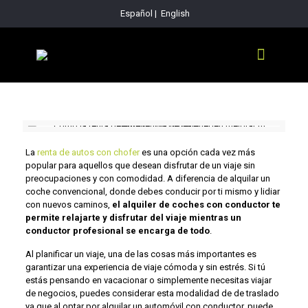
Español
|
English
La
renta de autos con chofer
es una opción cada vez más
popular para aquellos que desean disfrutar de un viaje sin
preocupaciones y con comodidad. A diferencia de alquilar un
coche convencional, donde debes conducir por ti mismo y lidiar
con nuevos caminos,
el alquiler de coches con conductor te
permite relajarte y disfrutar del viaje mientras un
conductor profesional se encarga de todo
.
Al planificar un viaje, una de las cosas más importantes es
garantizar una experiencia de viaje cómoda y sin estrés. Si tú
estás pensando en vacacionar o simplemente necesitas viajar
de negocios, puedes considerar esta modalidad de de traslado
ya que al optar por alquilar un automóvil con conductor, puede